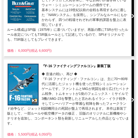
してアメリカで人気を博し、今なお高い評価を得ている
ウォー・シミュレーションゲームの傑作です。
基本システムには19世紀以前の会戦を再現するのに適し
た「NAWシステム」を採用し、シンプルなルールにもか
かわらず、四つの戦場それぞれの軍事的課題を盤上に表
現しています。
ルール構成はSPI版（1975年）に基づいていますが、再販の際にTSRが行ったル
ール改定についてもTSR版ルールとして記述しているので、SPIオリジナルで
も、TSR版としてもプレイできます。
価格： 6,000円(税込 6,600円)
『F-16 ファイティングファルコン』新装丁版
◆ 音速の戦い、再び ◆
『F-16 ファイティング・ファルコン』は、主に70〜80年
代に活躍したジェット機を使った空戦シミュレーション
ゲームです。ファントムとMiGが死闘を繰り広げたベトナ
ム戦争、トムキャットが1発のフェニックス・ミサイルで
3機のMiG-23を撃墜したと言われるイラン・イラク戦争、
そしてシーハリアーが華麗な初陣を飾ったフォークラン
ド紛争など、ジェット戦闘機同士の死闘が盤上で再現されます。 本作は新装丁
版として、一部ルールや航空機データの修正 、旧版のオリジナルに新機種やシ
ナリオを追加し、コンポーネント類を刷新しリニューアルした作品となっていま
す。
価格： 5,500円(税込 6,050円)