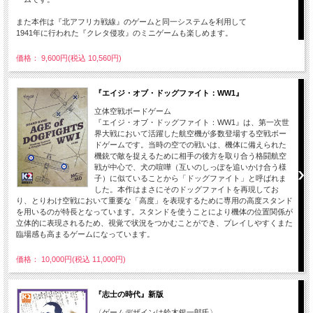
また本作は『北アフリカ戦線』のゲームと同一システムを利用して
1941年に行われた『クレタ侵攻』のミニゲームも楽しめます。
価格： 9,600円(税込 10,560円)
『エイジ・オブ・ドッグファイト：WW1』
立体空戦ボードゲーム
『エイジ・オブ・ドッグファイト：WW1』は、第一次世
界大戦において活躍した航空機が多数登場する空戦ボー
ドゲームです。当時の空での戦いは、機体に備えられた
機銃で敵を捉えるために相手の後方を取り合う格闘航空
戦が中心で、犬の喧嘩（互いのしっぽを追いかけ合う様
子）に似ていることから「ドッグファイト」と呼ばれま
した。本作はまさにそのドッグファイトを再現してお
り、とりわけ空戦において重要な「高度」を表現するために専用の高度スタンド
を用いるのが特長となっています。スタンドを使うことにより機体の位置関係が
立体的に表現されるため、視覚で状況をつかむことができ、プレイしやすくまた
臨場感も高まるゲームになっています。
価格： 10,000円(税込 11,000円)
『志士の時代』新版
〈ゲームデザインは鈴木銀一郎氏〉