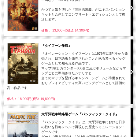
かつて人気を博した『三国志演義』がエキスパンション
キットと合体してコンプリート・エディションとして復
活します。
価格： 13,000円(税込 14,300円)
『タイフーン作戦』
『オペレーション・タイフーン』は1978年にSPI社から発
売され、日本語版も発売されたことがある遊べるビッグ
ゲームとして知られる作品です。
マップ3枚とカウンター800個に及ぶボリュームながらマ
ップごとに準備されたシナリオと
全てのマップを繋げるキャンペーンゲームが準備されて
おりプレイアビリティの高いビッグゲームとして評価の
高い作品です。
価格： 18,000円(税込 19,800円)
太平洋戦争戦略級ゲーム『パシフィック・タイド』
『パシフィック・タイド』は、太平洋戦争における日米
の戦いを戦略レベルで再現した歴史シミュレーション・
ゲームです。
ゲームで扱う期間は、1941年の真珠湾攻撃から45年まで