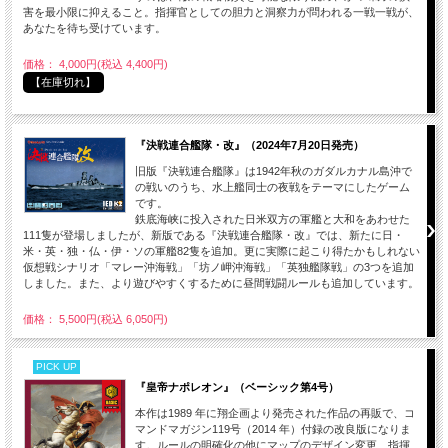
害を最小限に抑えること。指揮官としての胆力と洞察力が問われる一戦一戦が、
あなたを待ち受けています。
価格： 4,000円(税込 4,400円)
【在庫切れ】
『決戦連合艦隊・改』（2024年7月20日発売）
旧版『決戦連合艦隊』は1942年秋のガダルカナル島沖で
の戦いのうち、水上艦同士の夜戦をテーマにしたゲーム
です。
鉄底海峡に投入された日米双方の軍艦と大和をあわせた
111隻が登場しましたが、新版である『決戦連合艦隊・改』では、新たに日・
米・英・独・仏・伊・ソの軍艦82隻を追加。更に実際に起こり得たかもしれない
仮想戦シナリオ「マレー沖海戦」「坊ノ岬沖海戦」「英独艦隊戦」の3つを追加
しました。また、より遊びやすくするために昼間戦闘ルールも追加しています。
価格： 5,500円(税込 6,050円)
PICK UP
『皇帝ナポレオン』（ベーシック第4号）
本作は1989 年に翔企画より発売された作品の再販で、コ
マンドマガジン119号（2014 年）付録の改良版になりま
す。ルールの明確化の他にマップのデザイン変更、指揮