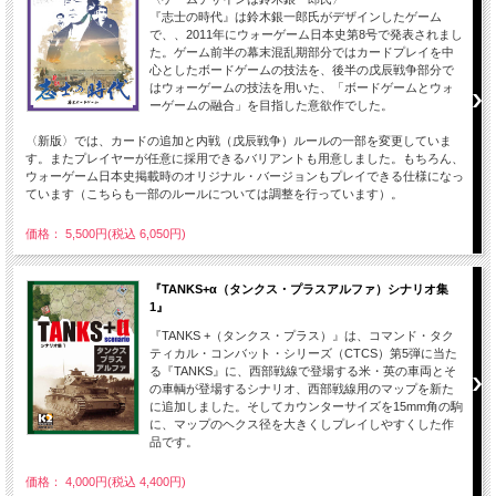
『志士の時代』は鈴木銀一郎氏がデザインしたゲーム
で、、2011年にウォーゲーム日本史第8号で発表されまし
た。ゲーム前半の幕末混乱期部分ではカードプレイを中
心としたボードゲームの技法を、後半の戊辰戦争部分で
はウォーゲームの技法を用いた、「ボードゲームとウォ
ーゲームの融合」を目指した意欲作でした。
〈新版〉では、カードの追加と内戦（戊辰戦争）ルールの一部を変更していま
す。またプレイヤーが任意に採用できるバリアントも用意しました。もちろん、
ウォーゲーム日本史掲載時のオリジナル・バージョンもプレイできる仕様になっ
ています（こちらも一部のルールについては調整を行っています）。
価格： 5,500円(税込 6,050円)
『TANKS+α（タンクス・プラスアルファ）シナリオ集
1』
『TANKS +（タンクス・プラス）』は、コマンド・タク
ティカル・コンバット・シリーズ（CTCS）第5弾に当た
る『TANKS』に、西部戦線で登場する米・英の車両とそ
の車輌が登場するシナリオ、西部戦線用のマップを新た
に追加しました。そしてカウンターサイズを15mm角の駒
に、マップのヘクス径を大きくしプレイしやすくした作
品です。
価格： 4,000円(税込 4,400円)