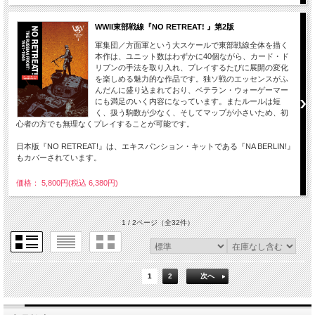
WWII東部戦線『NO RETREAT! 』第2版
軍集団／方面軍という大スケールで東部戦線全体を描く
本作は、ユニット数はわずかに40個ながら、カード・ド
リブンの手法を取り入れ、プレイするたびに展開の変化
を楽しめる魅力的な作品です。独ソ戦のエッセンスがふ
んだんに盛り込まれており、ベテラン・ウォーゲーマー
にも満足のいく内容になっています。またルールは短
く、扱う駒数が少なく、そしてマップが小さいため、初
心者の方でも無理なくプレイすることが可能です。
日本版『NO RETREAT!』は、エキスパンション・キットである『NA BERLIN!』
もカバーされています。
価格： 5,800円(税込 6,380円)
1 / 2ページ
（全32件）
1
2
次へ