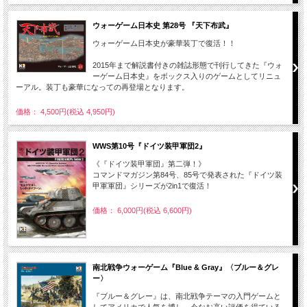
ウォーゲーム日本史 第28号 『天下布武』
ウォーゲーム日本史が豪華装丁で復活！！
2015年まで解説書付きの雑誌形態で刊行してきた『ウォ
ーゲーム日本史』をボックス入りのゲームとしてリニュ
ーアル。装丁も豪華になっての再登場となります。
価格： 4,500円(税込 4,950円)
WWS第10号『ドイツ装甲軍団2』
《『ドイツ装甲軍団』第二弾！》
コマンドマガジン第84号、85号で発表された『ドイツ装
甲軍軍団』シリーズが2in1で復活！
価格： 6,000円(税込 6,600円)
南北戦争ウォーゲーム『Blue & Gray』〈ブルー＆グレ
ー〉
『ブルー＆グレー』は、南北戦争テーマの入門ゲームと