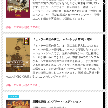
官駒に国別の移動力記号をつけるなど要素を追加してい
ます。またゲームデザイナー自ら執筆し、雑誌『シミュ
レーター』上で 5回に渡り掲載された歴史記事「荒鷲の旗
のもとに」や、 同誌に掲載されたデザインノート、登場
ユニット紹介を再編集して収録しています。
価格： 2,500円(税込 2,750円)
『ヒトラー帝国の興亡』（ベーシック第3号）増刷
『ヒトラー帝国の興亡』は、第二次世界大戦におけるヨ
ーロッパの戦いを戦略級のスケールで再現したシミュレ
ーション・ゲームです。従来の戦略級ゲームでは複雑な
ルールが用いられてきましたが、本作は極めてシンプル
なルールで各国の海軍力や空軍力を再現し、また陸軍に
よる軍事作戦を再現しています。各陣営が採り得る戦略
の幅が広く、また2時間ほどでゲームが終了するため、何
度でも気軽に楽しむことができます。 戦略級に興味を持
った人が初めて挑戦するのにふさわしいゲームです。
価格： 2,500円(税込 2,750円)
PICK UP
三国志演義 コンプリート・エディション
三国志ゲームの名作が復活！