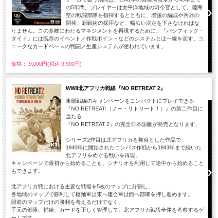
の5年間。プレイヤーは太平洋地域の司令官として、陸海
空の戦闘部隊を指揮するとともに、増援の編成や兵器の
開発、新戦術の採用など、幅広い決定を下さなければな
りません。この多岐にわたるマネジメントを再現するために、『パシフィック・
タイド』には既存のイベント／作戦ポイントなどのシステムとは一線を画す、ユ
ニークなカードベースの戦闘／生産システムが使われています。
価格： 9,000円(税込 9,900円)
WWII北アフリカ戦線『NO RETREAT 2』
東部戦線のキャンペーンをコンパクトにプレイできる
『NO RETREAT!（ノー・リトリート！）』の第二作目に
当たる
『NO RETREAT 2』の完全日本語版が発売となります。
シリーズ2作目は北アフリカを舞台とした作品で
1940年に開始されたコンパス作戦から1943年まで続いた
北アフリをめぐる戦いを再現。
キャンペーンで最初から始めることも、シナリオを利用して途中から始めること
もできます。
北アフリカ戦における主要な戦場を5枚のマップに分割し、
各地域のマップで勝利して枢軸軍は東へ連合軍は西へ部隊を押し進めます。
眼前のマップだけの勝利を考えるだけでなく、
手元の部隊、補給、カードを正しく管理して、北アフリカ戦役全体を考察するゲ
ームです。