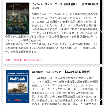
『インベージョン：アース（地球侵攻）』（2025年9月27
日発売）
帝国暦704年、テラの半径50パーセク内の空間領域の支配
権を付与することでソロマニ自治区が成立。その後、ソ
ロマニ連合による周辺への膨張が次第に様々な衝突を引
き起こすようになった。非ソロマニ人種から帝国裁判所
への請願が増大する中、940年にソロマニ自治区の解散を
マーガレットII世が宣言。それに反発したソロマニ連合は
帝国との大規模戦争の準備を開始――遂に帝国暦990年（地球暦 西暦5511年）、
ソロマニ・リム戦争が始まった。
戦争初段階においてソロマニ連合は優位に戦いを進めたものの戦線は膠着。そし
て戦力の勝る帝国軍はソロマニ圏の心臓部への侵攻を開始した――帝国暦1002
年、地球侵攻作戦が始まる。
価格： 15,000円(税込 16,500円)
Wolfpack（ウルフパック）【2025年5月20日発売】
『Wolfpack』は、第二次世界大戦中の大西洋を舞台
に、ドイツ海軍Uボート部隊と連合軍の護送船団との死闘
を描いたソリティア・ウォーゲームです。プレイヤー
は、カール・デーニッツに代わり、Uボート部隊を率いる
海軍総司令官として、限られた戦力を広大な海域に展
開。情報の乏しい中で連合国護送船団の進路を読み、攻
撃と回避を繰り返しながら戦果を上げていきます。目指
すのは、敵の戦略物資を可能な限り沈め、かつ味方の損