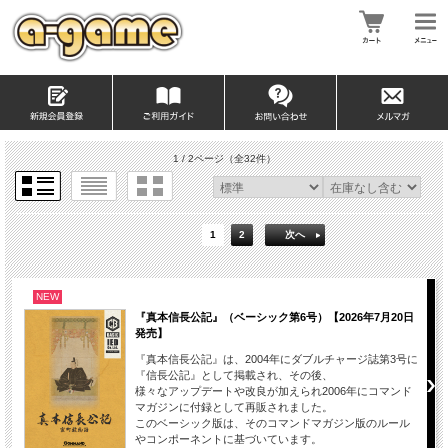
1 / 2ページ
（全32件）
1
2
次へ
NEW
『真本信長公記』（ベーシック第6号）【2026年7月20日
発売】
『真本信長公記』は、2004年にダブルチャージ誌第3号に
『信長公記』として掲載され、その後、
様々なアップデートや改良が加えられ2006年にコマンド
マガジンに付録として再販されました。
このベーシック版は、そのコマンドマガジン版のルール
やコンポーネントに基づいています。