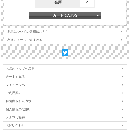
在庫
○
返品についての詳細はこちら
友達にメールですすめる
内容物
マップ ：1枚（A2判）
駒シート ：1枚
ルールブック ：1冊
プレイ時間 ：2〜3時間
お店のトップへ戻る
プレイ人数 ：2人
カートを見る
マイページへ
ご利用案内
特定商取引法表示
個人情報の取扱い
メルマガ登録
お問い合わせ