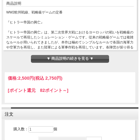
商品説明
WW2欧州戦線、戦略級ゲームの定番
『ヒトラー帝国の興亡』
『ヒトラー帝国の興亡』は、第二次世界大戦におけるヨーロッパの戦いを戦略級の
スケールで再現したシミュレーション・ゲームです。従来の戦略級ゲームでは複雑
なルールが用いられてきましたが、本作は極めてシンプルなルールで各国の海軍力
や空軍力を再現し、また陸軍による軍事作戦を再現しています。各陣営が採り得る
戦略の幅が広く、また2時間ほどでゲームが終了するため、何度でも気軽に楽しむ
ことができます。戦略級に興味を持った人が初めて挑戦するのにふさわしいゲーム
▼ 商品説明の続きを見る ▼
です。
※『ヒトラー帝国の興亡』は、かつて翔企画から発売され、次いでコマンドマガジ
ンで「ヒトラー帝国の盛衰」として改訂版が付録になり、その後初版のルールに準
価格:
2,500円
(税込 2,750円)
拠した「コマンド・ベスト」版も発売されました。このベーシック版は、「コマン
ド・ベスト版」と内容は同じですが、補給切れマーカー、PP減少マーカーが追加
[ポイント還元 82ポイント～]
されています。
ゲームデザイン：中黒 靖
注文
購入数：
個