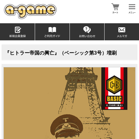
『ヒトラー帝国の興亡』（ベーシック第3号）増刷