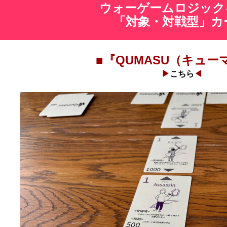
ウォーゲームロジック
「対象・
対戦型」カ
■『
QUMASU（キュー
▶
こちら
◀