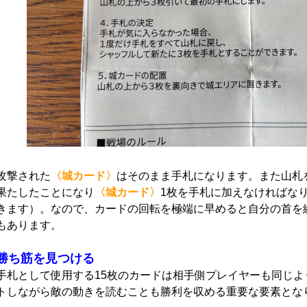
攻撃された
〈城カード〉
はそのまま手札になります。また山札
果たしたことになり
〈城カード〉
1枚を手札に加えなければな
きます）。なので、カードの回転を極端に早めると自分の首を
もあります。
勝ち筋を見つける
手札として使用する15枚のカードは相手側プレイヤーも同じ
トしながら敵の動きを読むことも勝利を収める重要な要素とな