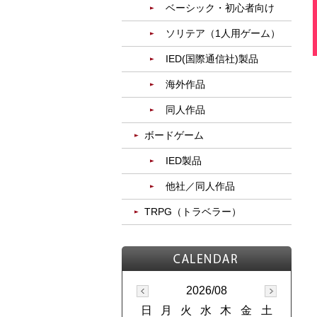
ベーシック・初心者向け
ソリテア（1人用ゲーム）
IED(国際通信社)製品
海外作品
同人作品
ボードゲーム
IED製品
他社／同人作品
TRPG（トラベラー）
2026/08
日
月
火
水
木
金
土