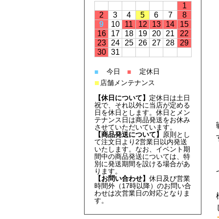
1
2
3
4
5
6
7
8
9
10
11
12
13
14
15
16
17
18
19
20
21
22
23
24
25
26
27
28
29
30
31
今日
定休日
■
■
■
店舗メンテナンス
【休日について】
定休日は土日
祝で、それ以外に当店が定める
日を休日とします。休日とメン
テナンス日は商品発送をお休み
させていただいています。
【商品発送について】
原則とし
て注文日より2営業日以内発送
いたします。なお、イベント期
間中の商品発送については、特
別に発送期間を設ける場合があ
ります。
【お問い合わせ】
休日及び営業
時間外（17時以降）のお問い合
わせは次営業日の対応となりま
す。