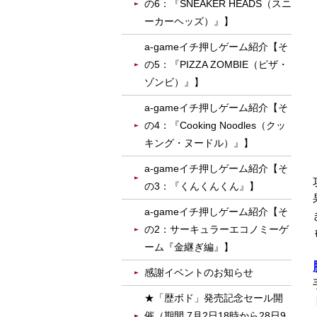
の6：『SNEAKER HEADS（スニ
ーカーヘッズ）』】
a-gameイチ押しゲーム紹介【そ
の5：『PIZZA ZOMBIE（ピザ・
ゾンビ）』】
a-gameイチ押しゲーム紹介【そ
の4：『Cooking Noodles（クッ
キング・ヌードル）』】
a-gameイチ押しゲーム紹介【そ
の3：『くんくんくん』】
a-gameイチ押しゲーム紹介【そ
の2：サーキュラーエコノミーゲ
ーム『金継ぎ編』】
感謝イベントのお知らせ
★「歴ボド」発売記念セール開
催（期間 7月2日18時から28日9