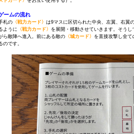
ストカード〉
をお互い使用する）。
ゲームの流れ
手札の
〈戦力カード〉
は9マスに区切られた中央、左翼、右翼
るように
〈戦力カード〉
を展開・移動させていきます。そうし
がら敵陣へ進入。前にある敵の
〈城カード〉
を直接攻撃し全て
るのです。