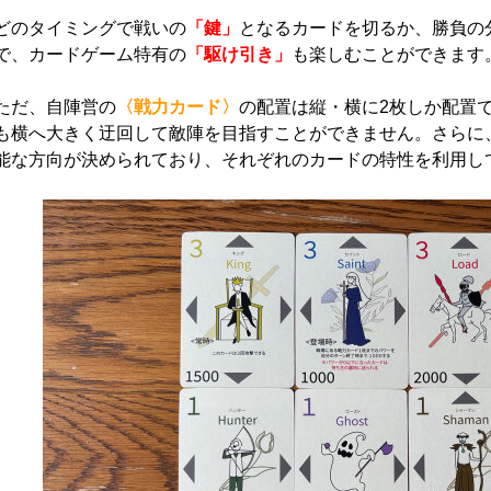
どのタイミングで戦いの
「鍵」
となるカードを切るか、勝負の
で、カードゲーム特有の
「駆け引き」
も楽しむことができます
ただ、自陣営の
〈戦力カード〉
の配置は縦・横に2枚しか配置
も横へ大きく迂回して敵陣を目指すことができません。さらに
能な方向が決められており、それぞれのカードの特性を利用し