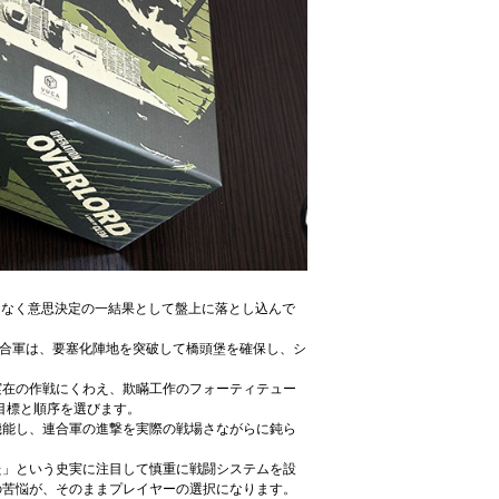
規定ではなく意思決定の一結果として盤上に落とし込んで
連合軍は、要塞化陣地を突破して橋頭堡を確保し、シ
実在の作戦にくわえ、欺瞞工作のフォーティテュー
目標と順序を選びます。
機能し、連合軍の進撃を実際の戦場さながらに鈍ら
た」という史実に注目して慎重に戦闘システムを設
の苦悩が、そのままプレイヤーの選択になります。