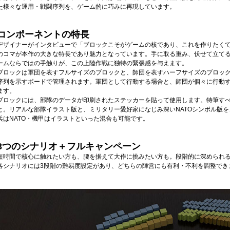
た様々な運用・戦闘序列を、ゲーム的に巧みに再現しています。
コンポーネントの特長
デザイナーがインタビューで「ブロックこそがゲームの核であり、これを作りたく
のコマが本作の大きな特長であり魅力となっています。手に取る重み、伏せて立てる所
ームならではの手触りが、この上陸作戦に独特の緊張感を与えます。
ブロックは軍団を表すフルサイズのブロックと、師団を表すハーフサイズのブロッ
序列を示すボードで管理されます。軍団として行動する場合と、師団が個々に行動
ます。
ブロックには、部隊のデータが印刷されたステッカーを貼って使用します。特筆すべ
と。リアルな部隊イラスト版と、ミリタリー愛好家になじみ深いNATOシンボル版
兵はNATO・機甲はイラストといった混合も可能です。
3つのシナリオ＋フルキャンペーン
短時間で核心に触れたい方も、腰を据えて大作に挑みたい方も。段階的に深められ
各シナリオには3段階の難易度設定があり、どちらの陣営にも有利・不利を調整でき