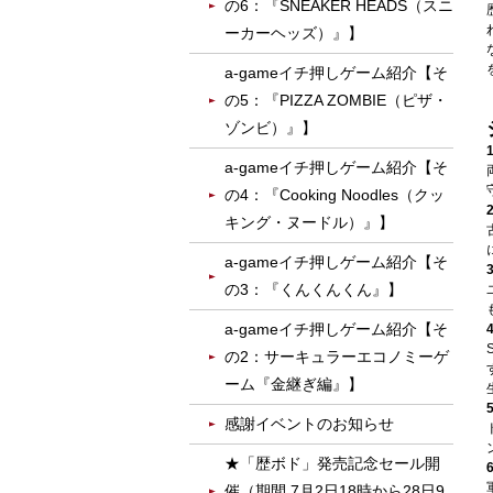
の6：『SNEAKER HEADS（スニ
ーカーヘッズ）』】
a-gameイチ押しゲーム紹介【そ
の5：『PIZZA ZOMBIE（ピザ・
ゾンビ）』】
a-gameイチ押しゲーム紹介【そ
の4：『Cooking Noodles（クッ
キング・ヌードル）』】
a-gameイチ押しゲーム紹介【そ
の3：『くんくんくん』】
a-gameイチ押しゲーム紹介【そ
の2：サーキュラーエコノミーゲ
ーム『金継ぎ編』】
感謝イベントのお知らせ
★「歴ボド」発売記念セール開
催（期間 7月2日18時から28日9