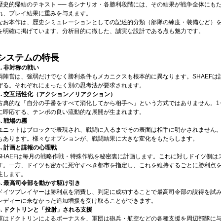
歴史的帰結のテキスト ── 各シナリオ・各勝利段階には、その結果が戦争全体にも
れ、プレイ結果に重みを与えます。
なお本作は、歴史シミュレーションとしての記述的分類（部隊の練度・装備など）
を明確に掲げています。分析目的に徹した、誠実な設計である点も魅力です。
システムの特長
1. 非対称の戦い
両陣営は、強弱だけでなく勝利条件もメカニクスも根本的に異なります。SHAEF
守る。それぞれにまったく別の思考法が要求されます。
2. 交互活性化（アクション／リアクション）
古典的な「自分の手番をすべて消化してから相手へ」という方式ではありません。1
に即応する、テンポの良い流動的な展開が生まれます。
3. 戦場の霧
ユニットはブロックで表現され、戦闘に入るまでその表面は相手に明かされません
もあります。様々なオプションが、戦闘結果に大きな変化をもたらします。
4. 計画と諜報の心理戦
SHAEFは毎月の戦略作戦・特殊作戦を秘密裏に計画します。これに対しドイツ側
す。一方、ドイツも密かに死守すべき都市を指定し、これを維持するごとに勝利点を
生します。
5. 最高司令部を動かす駆け引き
ドイツプレイヤーは勝利点を消費し、判定に成功することで最高司令部の説得を試
ンディーに来なかった追加増援を受け取ることができます。
6. ドクトリンと「投射」される支援
軍はドクトリンによるボーナスを、軍団は砲兵・航空などの各種支援を周辺部隊に