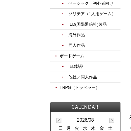
ベーシック・初心者向け
ソリテア（1人用ゲーム）
IED(国際通信社)製品
海外作品
同人作品
ボードゲーム
IED製品
他社／同人作品
TRPG（トラベラー）
2026/08
日
月
火
水
木
金
土