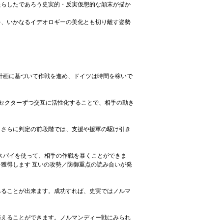
たらしたであろう史実的・反実仮想的な顛末が描か
を、いかなるイデオロギーの美化とも切り離す姿勢
は計画に基づいて作戦を進め、ドイツは時間を稼いで
セクターずつ交互に活性化することで、相手の動き
。さらに判定の前段階では、支援や援軍の駆け引き
はスパイを使って、相手の作戦を暴くことができま
獲得します 互いの攻勢／防御重点の読み合いが発
みることが出来ます。成功すれば、史実ではノルマ
与えることができます。ノルマンディー戦にみられ