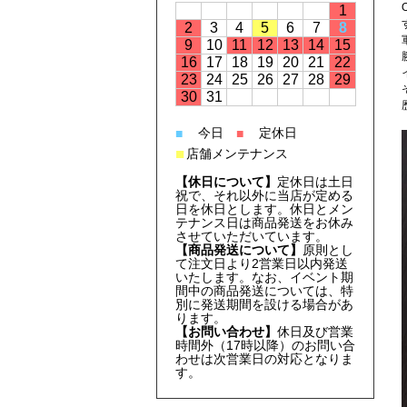
1
2
3
4
5
6
7
8
9
10
11
12
13
14
15
16
17
18
19
20
21
22
23
24
25
26
27
28
29
30
31
今日
定休日
■
■
■
店舗メンテナンス
【休日について】
定休日は土日
祝で、それ以外に当店が定める
日を休日とします。休日とメン
テナンス日は商品発送をお休み
させていただいています。
【商品発送について】
原則とし
て注文日より2営業日以内発送
いたします。なお、イベント期
間中の商品発送については、特
別に発送期間を設ける場合があ
ります。
【お問い合わせ】
休日及び営業
時間外（17時以降）のお問い合
わせは次営業日の対応となりま
す。