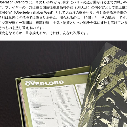
Operation Overlord は、その D-Day から8月末にパリへの道が開かれる
す。プレイヤーの一方は連合国遠征軍最高司令部（SHAEF）の司令官として史上
軍司令官（Oberbefehlshaber West）として大西洋の壁を守り、押し寄せる連
勝利は単純に占領地では決まりません。測られるのは 「時間」と「その帰結」 で
イツ軍が稼ぐ一週間は、東部戦線・士気・物資といった戦争全体に波紋を広げてい
そのものを塗り替えるのです。
歴史をなぞるか、書き換えるか。それは、あなた次第です。