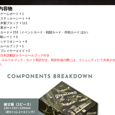
内容物
●ゲームボード × 1
●ステッカーシート × 4
●木製ブロック × 111
●軍ボード × 7
●カード × 153（イベントカード・戦闘カード・作戦カード ほか）
●駒シート × 3
●シナリオシート × 4
●ルールブック × 1
●プレイヤーエイド × 2
●
日本語翻訳カラールールブック付き
※ルールブック・カード和訳付き。和訳作成の際には、コミュニティにて共有され
す。