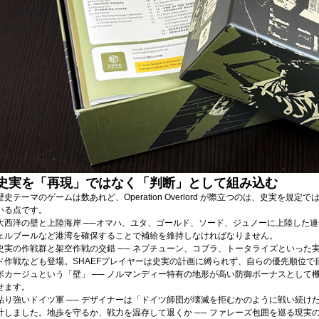
史実を「再現」ではなく「判断」として組み込む
歴史テーマのゲームは数あれど、Operation Overlord が際立つのは、史実を
いる点です。
大西洋の壁と上陸海岸 ──オマハ、ユタ、ゴールド、ソード、ジュノーに上陸した
ェルブールなど港湾を確保することで補給を維持しなければなりません。
史実の作戦群と架空作戦の交錯 ── ネプチューン、コブラ、トータライズといった
ド作戦なども登場。SHAEFプレイヤーは史実の計画に縛られず、自らの優先順位で
ボカージュという「壁」 ── ノルマンディー特有の地形が高い防御ボーナスとして
せます。
粘り強いドイツ軍 ── デザイナーは「ドイツ師団が壊滅を拒むかのように戦い続け
計しました。地歩を守るか、戦力を温存して退くか ── ファレーズ包囲を巡る現実