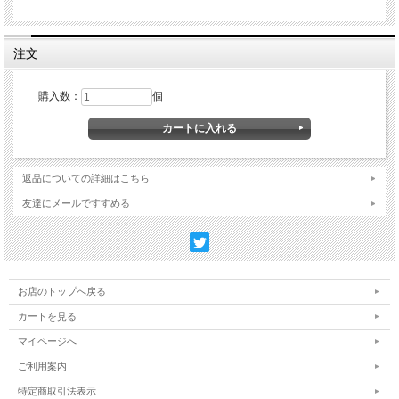
大規模なパルチザン活動が行われます。
収録記事（英語）：
●Forgotten Front: Italy, June1944- May 45
注文
●17th Century Corporate Wars
●The Battle of Parwan: Afghanistan, 1221 他
購入数：
個
返品についての詳細はこちら
友達にメールですすめる
お店のトップへ戻る
カートを見る
マイページへ
ご利用案内
特定商取引法表示