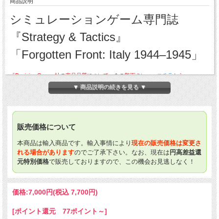
商品説明
シミュレーションゲーム専門誌
『Strategy & Tactics』
「Forgotten Front: Italy 1944–1945」
『Decision Games社の商品品質について』をご覧下さい。→
コチラ
から
▼ 商品説明の続きを見る ▼
アナログゲームショップにDecision Gamesが発刊している『Strategy & Tactics』
が登場！
※本商品の付録ゲームには日本語ルール訳を付けて販売いたします。
〈収録ゲーム〉
販売価格について
『Forgotten Front: Italy 1944–1945』
本商品は輸入商品です。輸入事情により
現在の販売価格は変更さ
『Forgotten Front: Italy 1944–1945』は、第二次世界大戦最後の年、イタリア戦
れる場合があります
のでご了承下さい。なお、現在は
円高差益還
線における連合軍（イギリス連邦、アメリカ合衆国、 及びその同盟国）と枢軸国
元特別価格
で販売しておりますので、この機会お見逃しなく！
（ドイツとイタリアのファシスト）の間の紛争シミュレーションです。このゲーム
は、オリーブ作戦（1944年8月）から 戦争終結の1945年5月まで続きます。このゲ
ームでは、連合軍プレイヤーは攻撃側であり、枢軸軍プレイヤーは連合軍を阻止し
ようとします。 枢軸軍プレイヤーは、連合軍の進撃を遅らせ、ドイツの戦争遂行
価格:
7,000円
(税込 7,700円)
のためにできるだけ多くのリソースを集めなければなりません。 そのためリソー
スを慎重に使用し、可能な限り反撃を行います。地形と天候は枢軸軍側に有利です
[ポイント還元 77ポイント～]
が、リソースと航空戦力は連合軍側に有利であり、 戦線後方では枢軸軍に対する