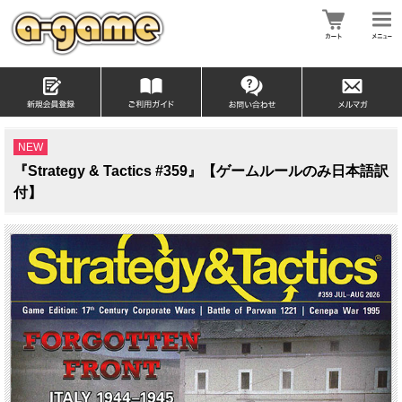
NEW
『Strategy & Tactics #359』【ゲームルールのみ日本語訳
付】