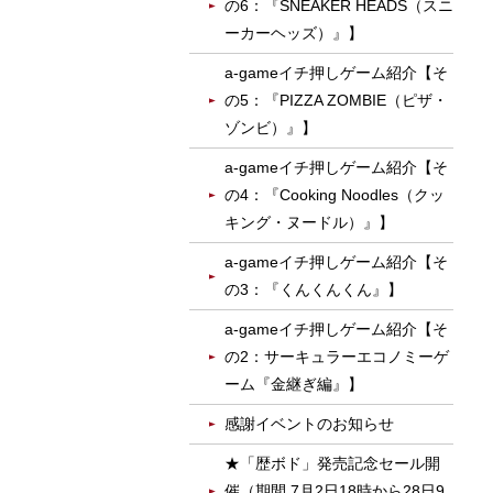
の6：『SNEAKER HEADS（スニ
ーカーヘッズ）』】
a-gameイチ押しゲーム紹介【そ
の5：『PIZZA ZOMBIE（ピザ・
ゾンビ）』】
a-gameイチ押しゲーム紹介【そ
の4：『Cooking Noodles（クッ
キング・ヌードル）』】
a-gameイチ押しゲーム紹介【そ
の3：『くんくんくん』】
a-gameイチ押しゲーム紹介【そ
の2：サーキュラーエコノミーゲ
ーム『金継ぎ編』】
感謝イベントのお知らせ
★「歴ボド」発売記念セール開
催（期間 7月2日18時から28日9