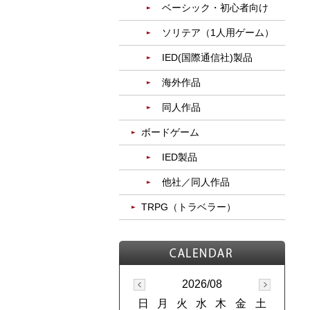
ベーシック・初心者向け
ソリテア（1人用ゲーム）
IED(国際通信社)製品
海外作品
同人作品
ボードゲーム
IED製品
他社／同人作品
TRPG（トラベラー）
2026/08
日
月
火
水
木
金
土