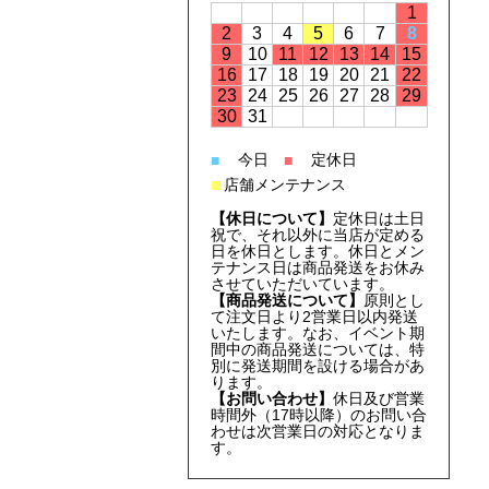
1
2
3
4
5
6
7
8
9
10
11
12
13
14
15
16
17
18
19
20
21
22
23
24
25
26
27
28
29
30
31
今日
定休日
■
■
■
店舗メンテナンス
【休日について】
定休日は土日
祝で、それ以外に当店が定める
日を休日とします。休日とメン
テナンス日は商品発送をお休み
させていただいています。
【商品発送について】
原則とし
て注文日より2営業日以内発送
いたします。なお、イベント期
間中の商品発送については、特
別に発送期間を設ける場合があ
ります。
【お問い合わせ】
休日及び営業
時間外（17時以降）のお問い合
わせは次営業日の対応となりま
す。