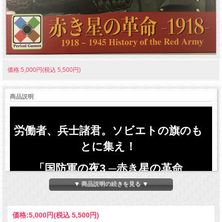
価格:5,000円(税込 5,500円)
商品説明
労働者、兵士諸君。ソビエトの旗のも
とに集え！
「国防軍の夜3 ─赤き星の革命
1918─」
▼ 商品説明の続きを見る ▼
価格:
5,000円
(税込 5,500円)