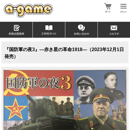
『国防軍の夜3』―赤き星の革命1918―（2023年12月1日
発売）