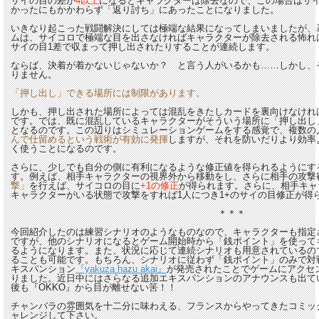
サイの目の差が
4以上
になるとキャラクターは除去なので、この場合はサイの目
かったにもかかわらず「返り討ち」にあったことになりました。
いきなり起こった戦闘解決にしては極端な結果になってしまいましたが、基
ムは、サイコロで極端な目を出さなければキャラクターが除去される怖れ
サイの目1差で収まって押し出されたりすることが連続します。
ならば、決着が着かないじゃないか？ と言う人がいるかも……しかし、
りません。
「押し出し」できる場所には制限があります。
しかも、押し出された場所によっては混乱をきたしカードを裏向けなけれ
です。では、既に混乱しているキャラクターがそういう場所に「押し出し
となるのです。この辺りはシミュレーションゲームをする感覚で、複数の
んで仕留めるという戦術が有効に発揮
しますが、それを防いだりより効率
く使うことになるのです。
さらに、少しでも自分の側に有利になるような修正値を得られるようにす
す。例えば、相手キャラクターの視界外から移動をし、さらに相手の攻撃
撃」
を行えば、サイコロの目に
+1の修正
が得られます。さらに、相手キャ
キャラクターがいる状態で攻撃をすれば1人につき1+のサイの目修正が得
＊＊＊
今回紹介したのは練習シナリオのようなものなので、キャラクターも指定
ですが、他のシナリオになるとゲーム開始時から「銭ポイント」を使って
るようになります。また、状況に応じて連続シナリオも用意されているの
ることも可能です。もちろん、シナリオに従わず「銭ポイント」のみで対
キスパンション
『yakuza hazu akai』
が発売されたことでゲームにアクセ
りました。近日中にはさらなる追加エキスパンションのアナウンスも出てい
後も『OKKO』から目が離せない筈！！
チャンバラの雰囲気を十二分に味わえる、フランスからやってきたコミッ
ャレンジして下さい。