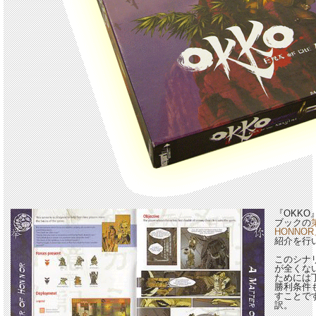
『OKK
ブックの
HONNO
紹介を行
このシナ
が全くな
ためには
勝利条件
すことで
訳。