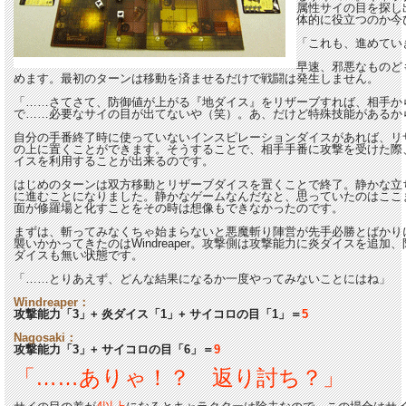
属性サイの目を探し
体的に役立つのか今
「これも、進めてい
早速、邪悪なものど
めます。最初のターンは移動を済ませるだけで戦闘は発生しません。
「……さてさて、防御値が上がる『地ダイス』をリザーブすれば、相手か
で……必要なサイの目が出てないや（笑）。あ、だけど特殊技能があるか
自分の手番終了時に使っていないインスピレーションダイスがあれば、リ
の上に置くことができます。そうすることで、相手手番に攻撃を受けた際
イスを利用することが出来るのです。
はじめのターンは双方移動とリザーブダイスを置くことで終了。静かな立
に進むことになりました。静かなゲームなんだなと、思っていたのはここ
面が修羅場と化すことをその時は想像もできなかったのです。
まずは、斬ってみなくちゃ始まらないと悪魔斬り陣営が先手必勝とばかりにNa
襲いかかってきたのはWindreaper。攻撃側は攻撃能力に炎ダイスを追
ダイスも無い状態です。
「……とりあえず、どんな結果になるか一度やってみないことにはね」
Windreaper：
攻撃能力「3」+ 炎ダイス「1」+ サイコロの目「1」＝
5
Nagosaki：
攻撃能力「3」+ サイコロの目「6」＝
9
「……ありゃ！？ 返り討ち？」