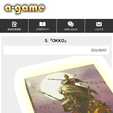
5.『OKKO』
2011/06/07