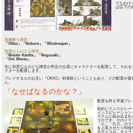
てなわけ
は以下の
悪魔斬り陣営：
「Okko」「Noburo」「Windreaper」
邪悪なものども陣営：
「Master Kantta」「Nogosaki」
「Oni Warau」
先に邪悪なものども陣営が所定の位置にキャラクターを配置して、それを
クターを配置します。
プレイするものお互い『OKKO』初体験ということもあり、どの配置が最
ん。
「なせばなるのかな？」
配置を終え早速プレ
始めにインスピレー
インスピレーション
ステムに組み込まれ
コロです。そのイラ
「水」「鳥居」
のマ
を上昇させたり特殊
るサイコロ。キャラ